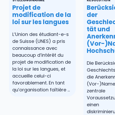
Projet de
Berücksi
modification de la
der
loi sur les langues
Geschlec
tät und
L’Union des étudiant-e-s
Anerken
de Suisse (UNES) a pris
(Vor-)N
connaissance avec
Hochsch
beaucoup d’intérêt du
projet de modification de
Die Berücks
la loi sur les langues, et
Geschlechts
accueille celui-ci
die Anerken
favorablement. En tant
(Vor-)Name
qu’organisation faîtière …
zentrale
Voraussetzu
einen
diskriminier