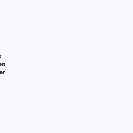
e
en
er