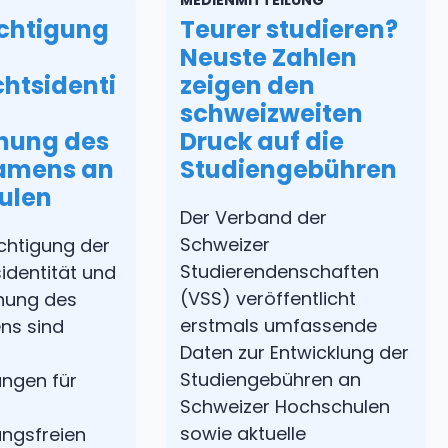
chtigung
Teurer studieren?
Neuste Zahlen
htsidenti
zeigen den
schweizweiten
nung des
Druck auf die
amens an
Studiengebühren
ulen
Der Verband der
Schweizer
ichtigung der
Studierendenschaften
identität und
(VSS) veröffentlicht
nung des
erstmals umfassende
ns sind
Daten zur Entwicklung der
Studiengebühren an
ngen für
Schweizer Hochschulen
sowie aktuelle
ungsfreien