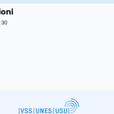
ioni
1:30