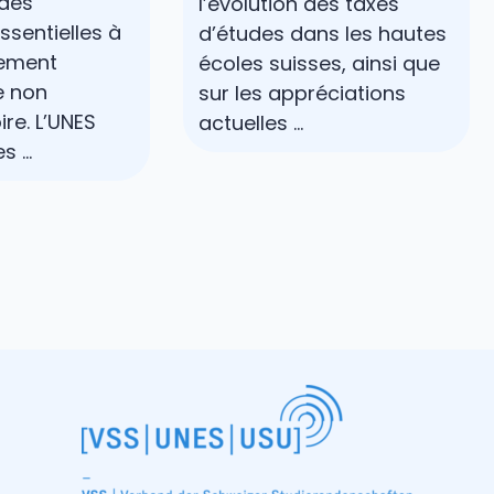
 des
l’évolution des taxes
ssentielles à
d’études dans les hautes
nement
écoles suisses, ainsi que
 non
sur les appréciations
ire. L’UNES
actuelles ...
 ...