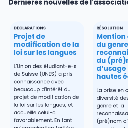
Dernières nouvelles de l'associat
DÉCLARATIONS
RÉSOLUTION
Projet de
Mention
modification de la
du genre
loi sur les langues
reconna
du (pré
L’Union des étudiant-e-s
d’usage 
de Suisse (UNES) a pris
hautes é
connaissance avec
beaucoup d’intérêt du
La prise en
projet de modification de
diversité de
la loi sur les langues, et
genre et la
accueille celui-ci
reconnaiss
favorablement. En tant
(pré)nom d
qu’organisation faîtière ...