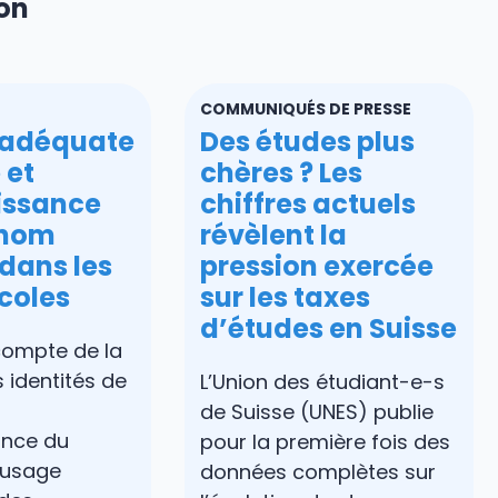
ion
COMMUNIQUÉS DE PRESSE
 adéquate
Des études plus
 et
chères ? Les
issance
chiffres actuels
)nom
révèlent la
dans les
pression exercée
coles
sur les taxes
d’études en Suisse
 compte de la
s identités de
L’Union des étudiant-e-s
de Suisse (UNES) publie
ance du
pour la première fois des
’usage
données complètes sur