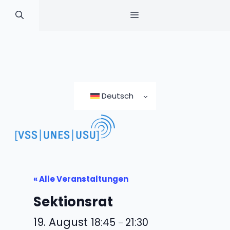
MENÜ
Zum
Inhalt
Deutsch
springen
« Alle Veranstaltungen
Sektionsrat
19. August
18:45
21:30
–