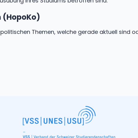
 Ausübung ihres Studiums betroffen sind.
n (HopoKo)
olitischen Themen, welche gerade aktuell sind ode