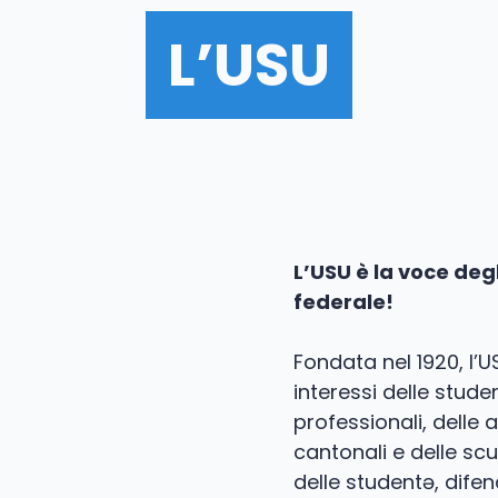
L’USU
L’USU è la voce deg
federale!
Fondata nel 1920, l’U
interessi delle stude
professionali, delle 
cantonali e delle sc
delle studentə, difen